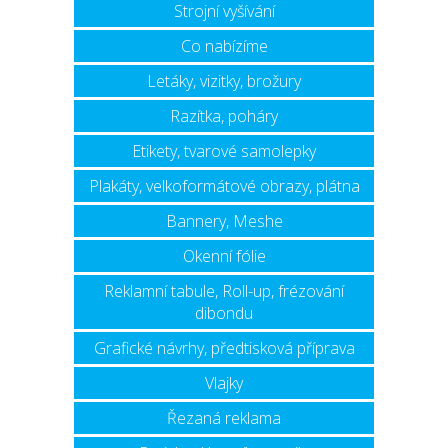
Strojní vyšívání
Co nabízíme
Letáky, vizitky, brožury
Razítka, poháry
Etikety, tvarové samolepky
Plakáty, velkoformátové obrazy, plátna
Bannery, Meshe
Okenní fólie
Reklamní tabule, Roll-up, frézování
dibondu
Grafické návrhy, předtisková příprava
Vlajky
Řezaná reklama