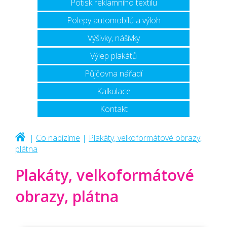
Potisk reklamního textilu
Polepy automobilů a výloh
Výšivky, nášivky
Výlep plakátů
Půjčovna nářadí
Kalkulace
Kontakt
|
Co nabízíme
|
Plakáty, velkoformátové obrazy,
plátna
Plakáty, velkoformátové
obrazy, plátna