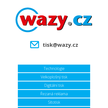
tisk@wazy.cz
Technologie
Velkoplošný tisk
Digitální tisk
Řezaná reklama
Sítotisk